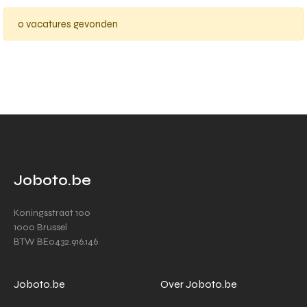
0 vacatures gevonden
Joboto.be
Koningsstraat 100
1000 Brussel
BTW BE0432.916.146
Joboto.be
Over Joboto.be