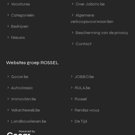
Vacatures
Over Joboto.be
Categorieën
Algemene
verkoopsvoorwaarden
Bedrijven
Bescherming van de privacy
Nieuws
Contact
Websites groep ROSSEL
Gocar.be
JOBBO.be
Autoclassic
RULA.be
Immovlan.be
Rossel
Vakantieweb.be
Rendez-vous
Landbouwleven.be
De Tijd
Powered by