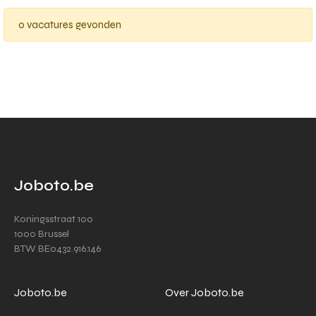
0 vacatures gevonden
Joboto.be
Koningsstraat 100
1000 Brussel
BTW BE0432.916.146
Joboto.be
Over Joboto.be