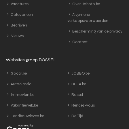
Vacatures
Over Joboto.be
Categorieën
Algemene
verkoopsvoorwaarden
Bedrijven
Bescherming van de privacy
Nieuws
Contact
Websites groep ROSSEL
Gocar.be
JOBBO.be
Autoclassic
RULA.be
Immovlan.be
Rossel
Vakantieweb.be
Rendez-vous
Landbouwleven.be
De Tijd
Powered by