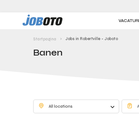
Skip to main content
VACATUR
Jobs in Robertville - Joboto
Startpagina
Banen
All locations
A