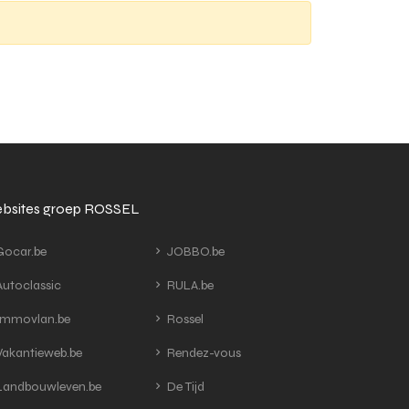
bsites groep ROSSEL
ocar.be
JOBBO.be
utoclassic
RULA.be
mmovlan.be
Rossel
akantieweb.be
Rendez-vous
andbouwleven.be
De Tijd