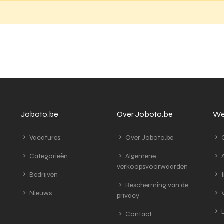
Joboto.be
Over Joboto.be
We
Vacatures
Over Joboto.be
G
Categorieën
Algemene
A
verkoopsvoorwaarden
Bedrijven
I
Bescherming van de
Nieuws
V
privacy
L
Contact