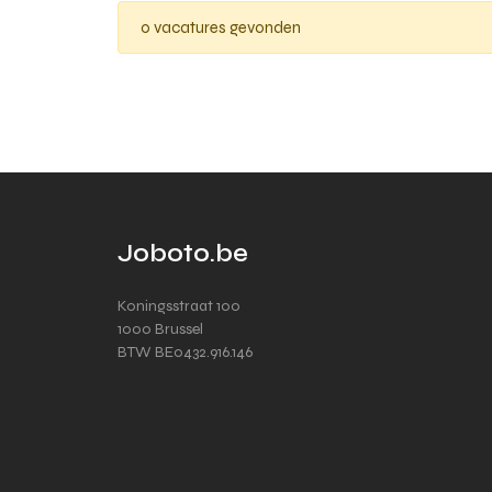
0 vacatures gevonden
Joboto.be
Koningsstraat 100
1000 Brussel
BTW BE0432.916.146