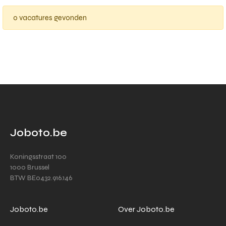
0 vacatures gevonden
Joboto.be
Koningsstraat 100
1000 Brussel
BTW BE0432.916.146
Joboto.be
Over Joboto.be