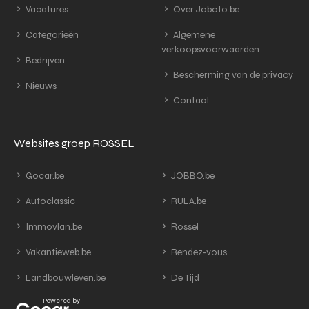
Vacatures
Over Joboto.be
Categorieën
Algemene
verkoopsvoorwaarden
Bedrijven
Bescherming van de privacy
Nieuws
Contact
Websites groep ROSSEL
Gocar.be
JOBBO.be
Autoclassic
RULA.be
Immovlan.be
Rossel
Vakantieweb.be
Rendez-vous
Landbouwleven.be
De Tijd
Powered by