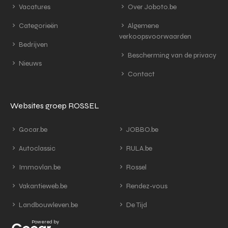
Vacatures
Over Joboto.be
Categorieën
Algemene
verkoopsvoorwaarden
Bedrijven
Bescherming van de privacy
Nieuws
Contact
Websites groep ROSSEL
Gocar.be
JOBBO.be
Autoclassic
RULA.be
Immovlan.be
Rossel
Vakantieweb.be
Rendez-vous
Landbouwleven.be
De Tijd
Powered by