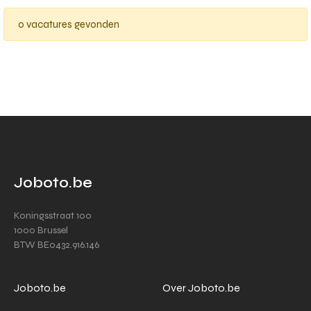
0 vacatures gevonden
Joboto.be
Koningsstraat 100
1000 Brussel
BTW BE0432.916.146
Joboto.be
Over Joboto.be