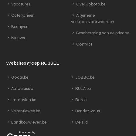
Vacatures
Over Joboto.be
Categorieën
Algemene
verkoopsvoorwaarden
Bedrijven
Bescherming van de privacy
Nieuws
Contact
Websites groep ROSSEL
Gocar.be
JOBBO.be
Autoclassic
RULA.be
Immovlan.be
Rossel
Vakantieweb.be
Rendez-vous
Landbouwleven.be
De Tijd
Powered by