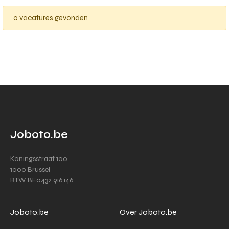
0 vacatures gevonden
Joboto.be
Koningsstraat 100
1000 Brussel
BTW BE0432.916.146
Joboto.be
Over Joboto.be