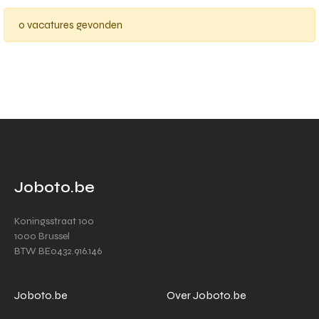
0 vacatures gevonden
Joboto.be
Koningsstraat 100
1000 Brussel
BTW BE0432.916.146
Joboto.be
Over Joboto.be