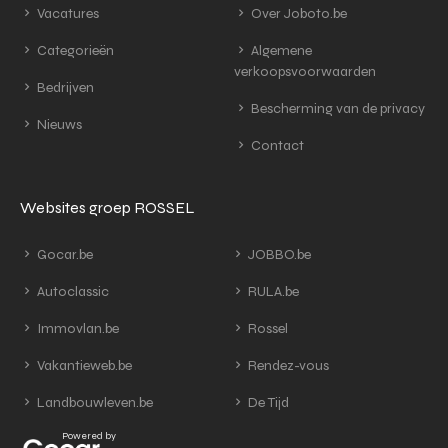
Vacatures
Over Joboto.be
Categorieën
Algemene
verkoopsvoorwaarden
Bedrijven
Bescherming van de privacy
Nieuws
Contact
Websites groep ROSSEL
Gocar.be
JOBBO.be
Autoclassic
RULA.be
Immovlan.be
Rossel
Vakantieweb.be
Rendez-vous
Landbouwleven.be
De Tijd
Powered by