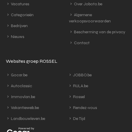
Vacatures
Over Joboto.be
Categorieën
Algemene
verkoopsvoorwaarden
Bedrijven
Bescherming van de privacy
Nieuws
Contact
Websites groep ROSSEL
Gocar.be
JOBBO.be
Autoclassic
RULA.be
Immovlan.be
Rossel
Vakantieweb.be
Rendez-vous
Landbouwleven.be
De Tijd
Powered by