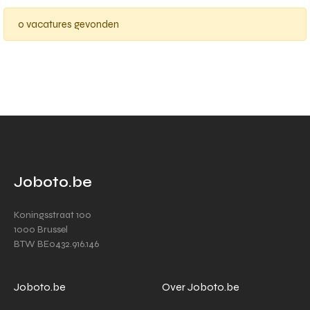
0 vacatures gevonden
Joboto.be
Koningsstraat 100
1000 Brussel
BTW BE0432.916.146
Joboto.be
Over Joboto.be