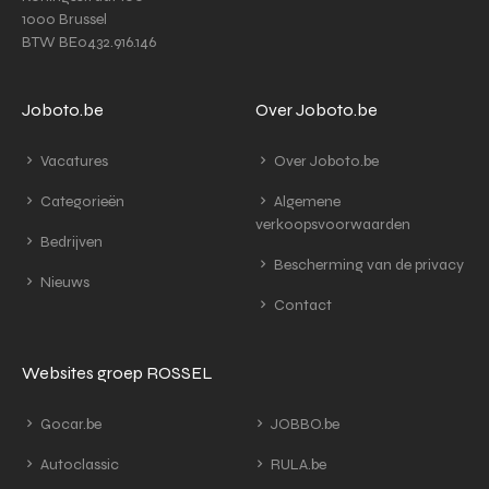
1000 Brussel
BTW BE0432.916.146
Joboto.be
Over Joboto.be
Vacatures
Over Joboto.be
Categorieën
Algemene
verkoopsvoorwaarden
Bedrijven
Bescherming van de privacy
Nieuws
Contact
Websites groep ROSSEL
Gocar.be
JOBBO.be
Autoclassic
RULA.be