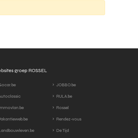
bsites groep ROSSEL
ocar.be
JOBBO.be
utoclassic
RULA.be
mmovlan.be
Rossel
akantieweb.be
Rendez-vous
andbouwleven.be
De Tijd