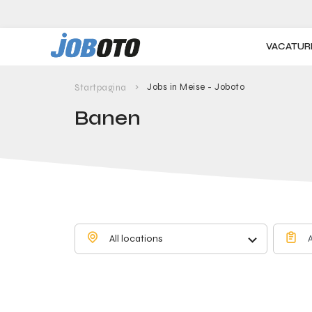
Skip to main content
VACATUR
Jobs in Meise - Joboto
Startpagina
Banen
All locations
A