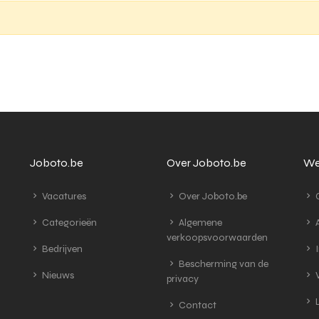
Joboto.be
Over Joboto.be
We
Vacatures
Over Joboto.be
G
Categorieën
Algemene
A
verkoopsvoorwaarden
Bedrijven
I
Bescherming van de
Nieuws
V
privacy
L
Contact