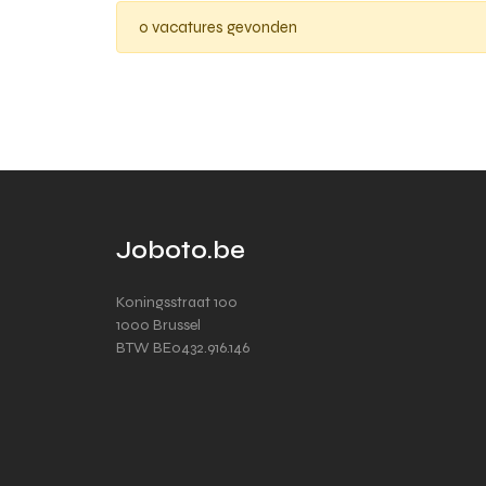
0 vacatures gevonden
Joboto.be
Koningsstraat 100
1000 Brussel
BTW BE0432.916.146