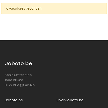
0 vacatures gevonden
Joboto.be
Koningsstraat 100
1000 Brussel
BTW BE0432.916.146
Joboto.be
Over Joboto.be