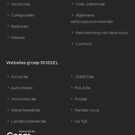
Vacatures
Over Joboto.be
Categorieën
Algemene
verkoopsvoorwaarden
Bedrijven
Bescherming van de privacy
Nieuws
Contact
Websites groep ROSSEL
Gocar.be
JOBBO.be
Autoclassic
RULA.be
Immovlan.be
Rossel
Vakantieweb.be
Rendez-vous
Landbouwleven.be
De Tijd
Powered by