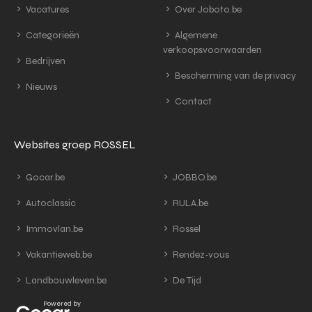
Vacatures
Over Joboto.be
Categorieën
Algemene
verkoopsvoorwaarden
Bedrijven
Bescherming van de privacy
Nieuws
Contact
Websites groep ROSSEL
Gocar.be
JOBBO.be
Autoclassic
RULA.be
Immovlan.be
Rossel
Vakantieweb.be
Rendez-vous
Landbouwleven.be
De Tijd
Powered by