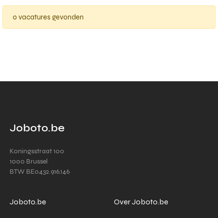
0 vacatures gevonden
Joboto.be
Koningsstraat 100
1000 Brussel
BTW BE0432.916.146
Joboto.be
Over Joboto.be