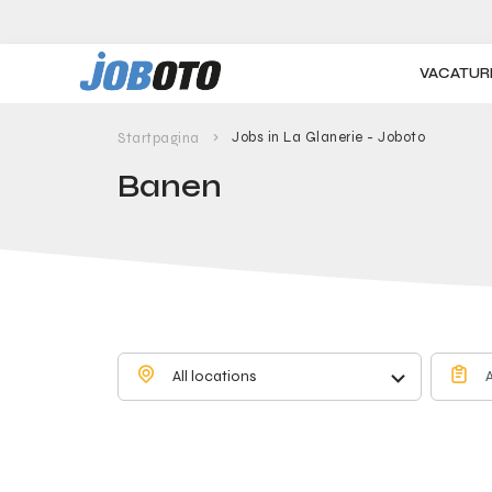
Skip to main content
VACATUR
Jobs in La Glanerie - Joboto
Startpagina
Banen
All locations
A