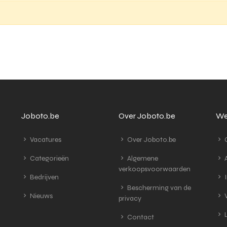
Joboto.be
Over Joboto.be
We
Vacatures
Over Joboto.be
G
Categorieën
Algemene
A
verkoopsvoorwaarden
Bedrijven
I
Bescherming van de
Nieuws
V
privacy
L
Contact