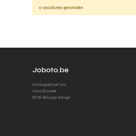
0 vacatures gevonden
Joboto.be
Koningsstraat 100
1000 Brussel
BTW BE0432.916.146