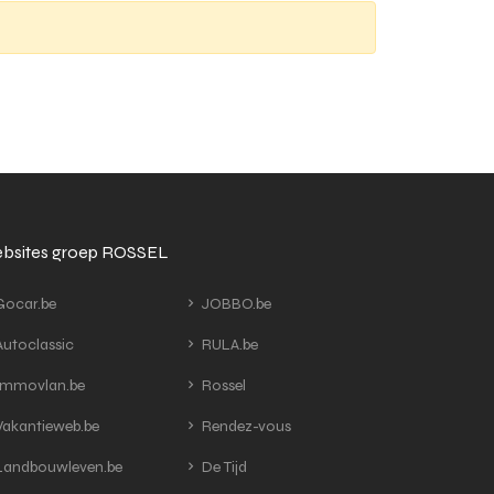
bsites groep ROSSEL
ocar.be
JOBBO.be
utoclassic
RULA.be
mmovlan.be
Rossel
akantieweb.be
Rendez-vous
andbouwleven.be
De Tijd