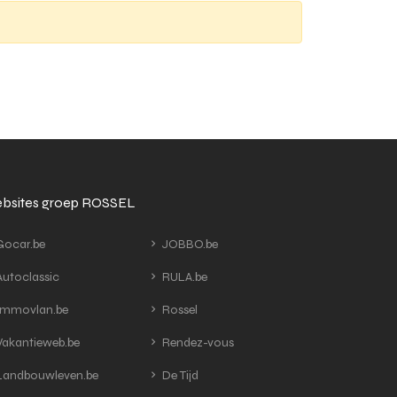
bsites groep ROSSEL
ocar.be
JOBBO.be
utoclassic
RULA.be
mmovlan.be
Rossel
akantieweb.be
Rendez-vous
andbouwleven.be
De Tijd