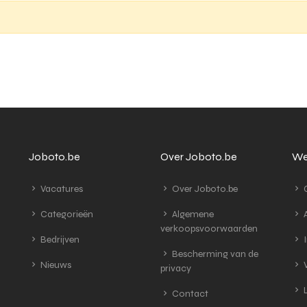
Joboto.be
Over Joboto.be
We
Vacatures
Over Joboto.be
G
Categorieën
Algemene
A
verkoopsvoorwaarden
Bedrijven
I
Bescherming van de
Nieuws
V
privacy
L
Contact