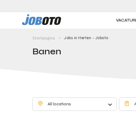
Skip to main content
VACATUR
Jobs in Herten - Joboto
Startpagina
Banen
All locations
A