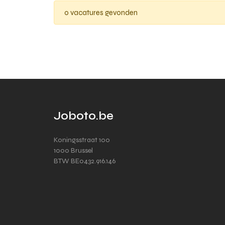
0 vacatures gevonden
Joboto.be
Koningsstraat 100
1000 Brussel
BTW BE0432.916.146