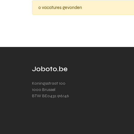
0 vacatures gevonden
Joboto.be
Koningsstraat 100
1000 Brussel
BTW BE0432.916.146