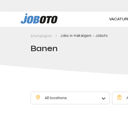
Skip to main content
VACATUR
Jobs in Hekelgem - Joboto
Startpagina
Banen
All locations
A