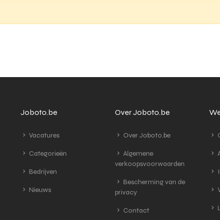
Joboto.be
Over Joboto.be
We
Vacatures
Over Joboto.be
G
Categorieën
Algemene
A
verkoopsvoorwaarden
Bedrijven
I
Bescherming van de
Nieuws
V
privacy
L
Contact