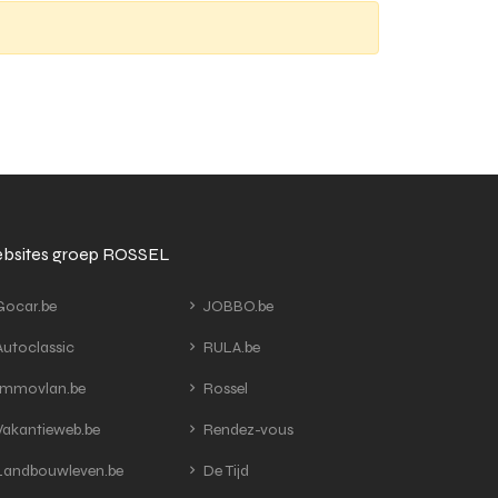
bsites groep ROSSEL
ocar.be
JOBBO.be
utoclassic
RULA.be
mmovlan.be
Rossel
akantieweb.be
Rendez-vous
andbouwleven.be
De Tijd