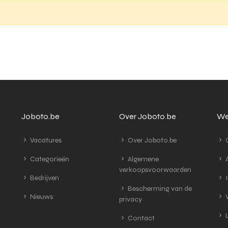
Joboto.be
Over Joboto.be
We
Vacatures
Over Joboto.be
G
Categorieën
Algemene
A
verkoopsvoorwaarden
Bedrijven
I
Bescherming van de
Nieuws
V
privacy
L
Contact