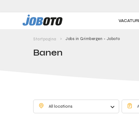
Skip to main content
VACATUR
Jobs in Grimbergen - Joboto
Startpagina
Banen
All locations
A