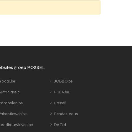
bsites groep ROSSEL
ocar.be
JOBBO.be
utoclassic
RULA.be
mmovlan.be
Rossel
akantieweb.be
Rendez-vous
andbouwleven.be
De Tijd