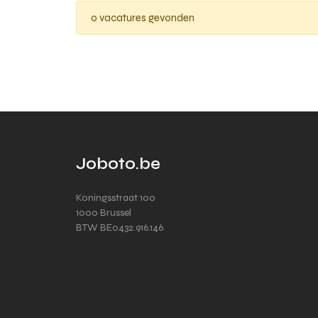
0 vacatures gevonden
Joboto.be
Koningsstraat 100
1000 Brussel
BTW BE0432.916.146