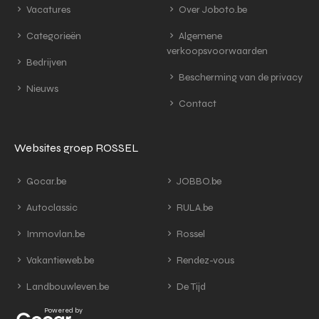
Vacatures
Over Joboto.be
Categorieën
Algemene
verkoopsvoorwaarden
Bedrijven
Bescherming van de privacy
Nieuws
Contact
Websites groep ROSSEL
Gocar.be
JOBBO.be
Autoclassic
RULA.be
Immovlan.be
Rossel
Vakantieweb.be
Rendez-vous
Landbouwleven.be
De Tijd
Powered by