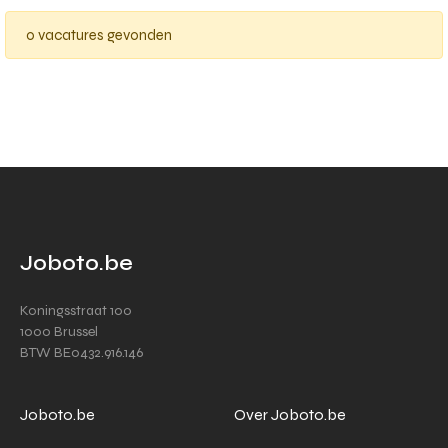
0 vacatures gevonden
Joboto.be
Koningsstraat 100
1000 Brussel
BTW BE0432.916.146
Joboto.be
Over Joboto.be