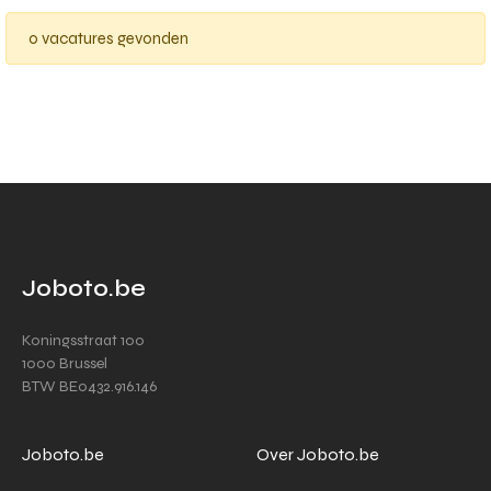
0 vacatures gevonden
Joboto.be
Koningsstraat 100
1000 Brussel
BTW BE0432.916.146
Joboto.be
Over Joboto.be