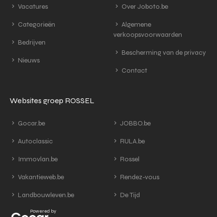
Vacatures
Over Joboto.be
Categorieën
Algemene
verkoopsvoorwaarden
Bedrijven
Bescherming van de privacy
Nieuws
Contact
Websites groep ROSSEL
Gocar.be
JOBBO.be
Autoclassic
RULA.be
Immovlan.be
Rossel
Vakantieweb.be
Rendez-vous
Landbouwleven.be
De Tijd
Powered by