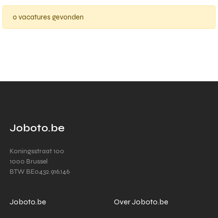
0 vacatures gevonden
Joboto.be
Koningsstraat 100
1000 Brussel
BTW BE0432.916.146
Joboto.be
Over Joboto.be