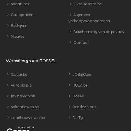
Vacatures
Over Joboto.be
Categorieën
Algemene
verkoopsvoorwaarden
Bedrijven
Bescherming van de privacy
Nieuws
Contact
Websites groep ROSSEL
Gocar.be
JOBBO.be
Autoclassic
RULA.be
Immovlan.be
Rossel
Vakantieweb.be
Rendez-vous
Landbouwleven.be
De Tijd
Powered by