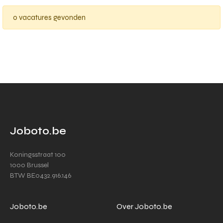
0 vacatures gevonden
Joboto.be
Koningsstraat 100
1000 Brussel
BTW BE0432.916.146
Joboto.be
Over Joboto.be