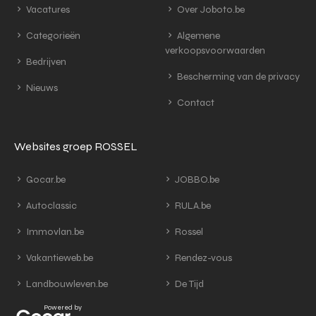
Vacatures
Over Joboto.be
Categorieën
Algemene
verkoopsvoorwaarden
Bedrijven
Bescherming van de privacy
Nieuws
Contact
Websites groep ROSSEL
Gocar.be
JOBBO.be
Autoclassic
RULA.be
Immovlan.be
Rossel
Vakantieweb.be
Rendez-vous
Landbouwleven.be
De Tijd
Powered by