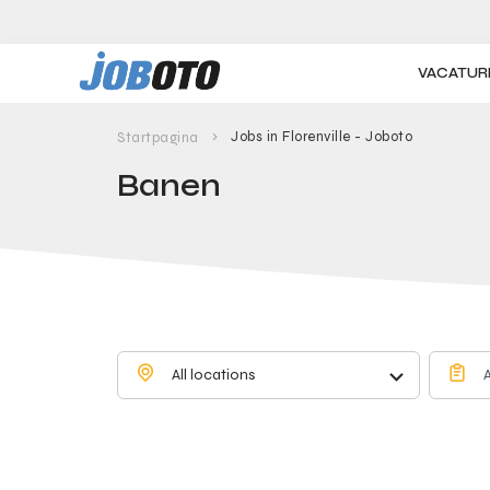
Skip to main content
VACATUR
Jobs in Florenville - Joboto
Startpagina
Banen
All locations
A