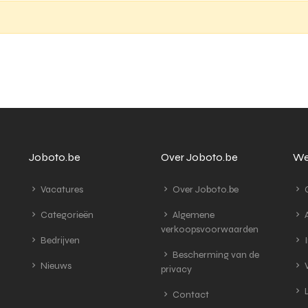
Joboto.be
Over Joboto.be
We
Vacatures
Over Joboto.be
G
Categorieën
Algemene
A
verkoopsvoorwaarden
Bedrijven
I
Bescherming van de
Nieuws
V
privacy
L
Contact