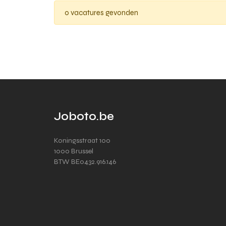
0 vacatures gevonden
Joboto.be
Koningsstraat 100
1000 Brussel
BTW BE0432.916.146