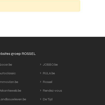
bsites groep ROSSEL
ocar.be
JOBBO.be
utoclassic
RULA.be
mmovlan.be
Rossel
akantieweb.be
Rendez-vous
andbouwleven.be
De Tijd