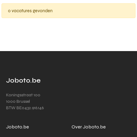
0 vacatures gevonden
Joboto.be
Koningsstraat 100
1000 Brussel
BTW BE0432.916.146
Joboto.be
Over Joboto.be