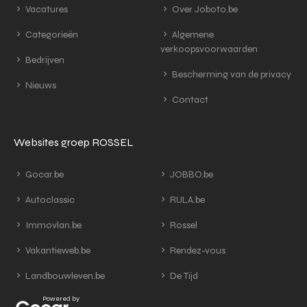
Vacatures
Over Joboto.be
Categorieën
Algemene
verkoopsvoorwaarden
Bedrijven
Bescherming van de privacy
Nieuws
Contact
Websites groep ROSSEL
Gocar.be
JOBBO.be
Autoclassic
RULA.be
Immovlan.be
Rossel
Vakantieweb.be
Rendez-vous
Landbouwleven.be
De Tijd
Powered by