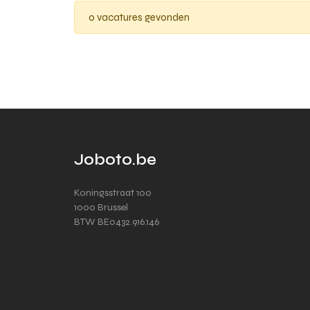
0 vacatures gevonden
Joboto.be
Koningsstraat 100
1000 Brussel
BTW BE0432.916.146