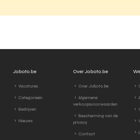
Joboto.be
Over Joboto.be
We
Vacatures
Over Joboto.be
G
Categorieën
Algemene
A
verkoopsvoorwaarden
Bedrijven
I
Bescherming van de
Nieuws
V
privacy
L
Contact