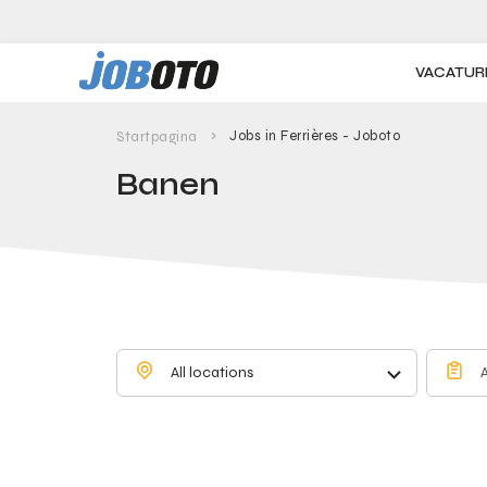
Skip to main content
VACATUR
Jobs in Ferrières - Joboto
Startpagina
Banen
All locations
A