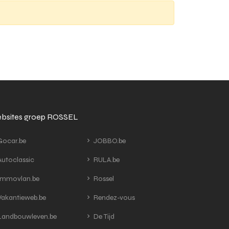
bsites groep ROSSEL
ocar.be
JOBBO.be
utoclassic
RULA.be
mmovlan.be
Rossel
akantieweb.be
Rendez-vous
andbouwleven.be
De Tijd