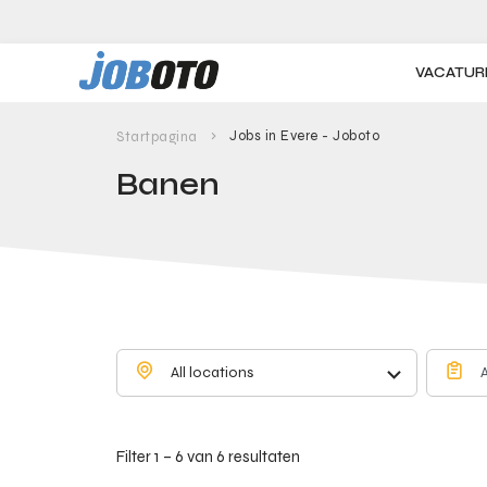
Skip to main content
VACATUR
Jobs in Evere - Joboto
Startpagina
Banen
All locations
A
Filter 1 – 6 van 6 resultaten