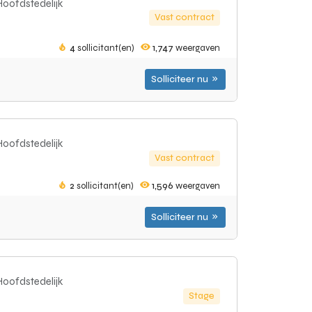
Hoofdstedelijk
Vast contract
4
sollicitant(en)
1,747
weergaven
Solliciteer nu
Hoofdstedelijk
Vast contract
2
sollicitant(en)
1,596
weergaven
Solliciteer nu
Hoofdstedelijk
Stage