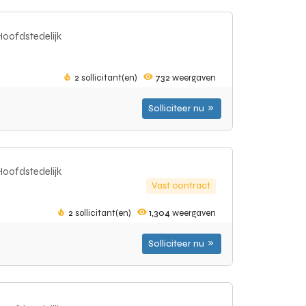
Hoofdstedelijk
2
sollicitant(en)
732
weergaven
Solliciteer nu
Hoofdstedelijk
Vast contract
2
sollicitant(en)
1,304
weergaven
Solliciteer nu