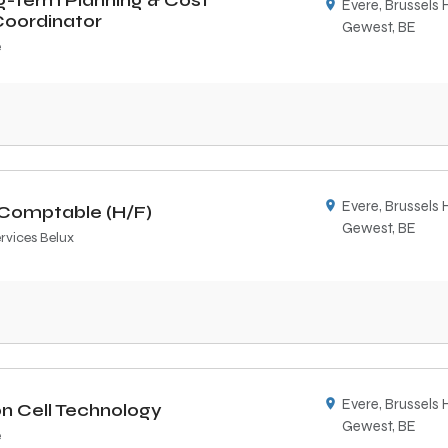
g-term Planning & Cost
Evere, Brussels 
Coordinator
Gewest, BE
e
Evere, Brussels 
Comptable (H/F)
Gewest, BE
ervices Belux
Evere, Brussels 
ion Cell Technology
Gewest, BE
e