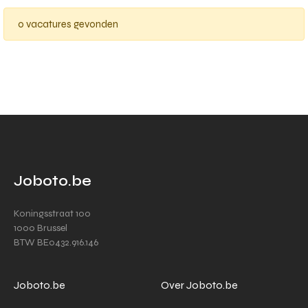
0 vacatures gevonden
Joboto.be
Koningsstraat 100
1000 Brussel
BTW BE0432.916.146
Joboto.be
Over Joboto.be