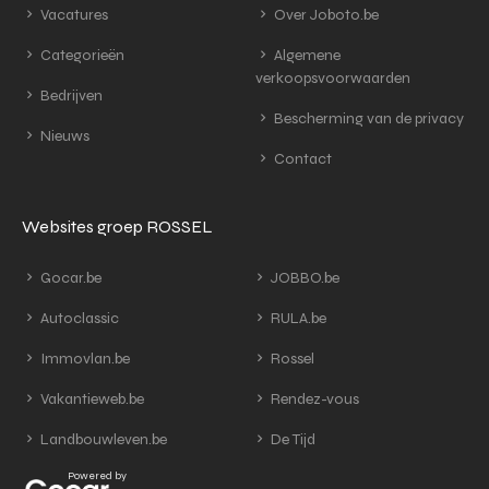
Vacatures
Over Joboto.be
Categorieën
Algemene
verkoopsvoorwaarden
Bedrijven
Bescherming van de privacy
Nieuws
Contact
Websites groep ROSSEL
Gocar.be
JOBBO.be
Autoclassic
RULA.be
Immovlan.be
Rossel
Vakantieweb.be
Rendez-vous
Landbouwleven.be
De Tijd
Powered by