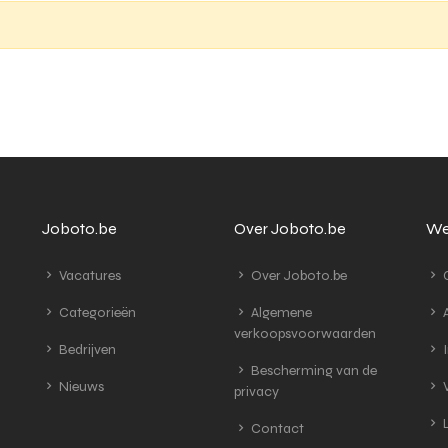
Joboto.be
Over Joboto.be
We
Vacatures
Over Joboto.be
G
Categorieën
Algemene
A
verkoopsvoorwaarden
Bedrijven
I
Bescherming van de
Nieuws
V
privacy
L
Contact