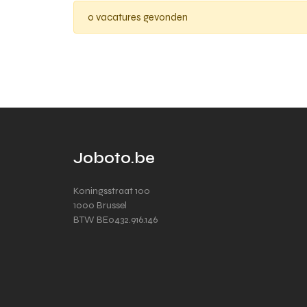
0 vacatures gevonden
Joboto.be
Koningsstraat 100
1000 Brussel
BTW BE0432.916.146