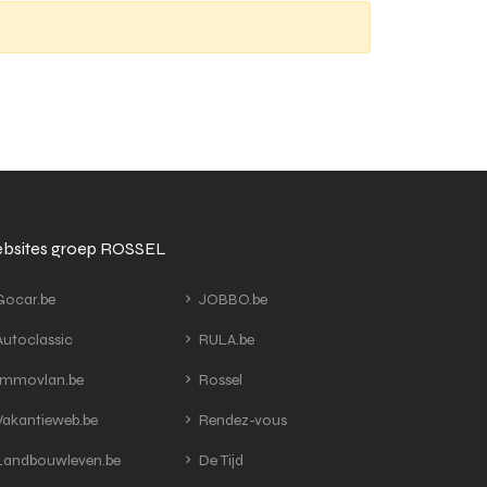
bsites groep ROSSEL
ocar.be
JOBBO.be
utoclassic
RULA.be
mmovlan.be
Rossel
akantieweb.be
Rendez-vous
andbouwleven.be
De Tijd