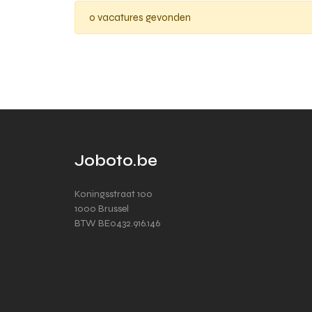
0 vacatures gevonden
Joboto.be
Koningsstraat 100
1000 Brussel
BTW BE0432.916.146