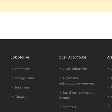
Joboto.be
Over Joboto.be
We
Vacatures
Over Joboto.be
G
Categorieën
Algemene
A
verkoopsvoorwaarden
Bedrijven
I
Bescherming van de
Nieuws
V
privacy
L
Contact