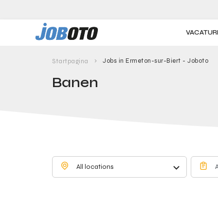
Skip to main content
VACATUR
Jobs in Ermeton-sur-Biert - Joboto
Startpagina
Banen
All locations
A