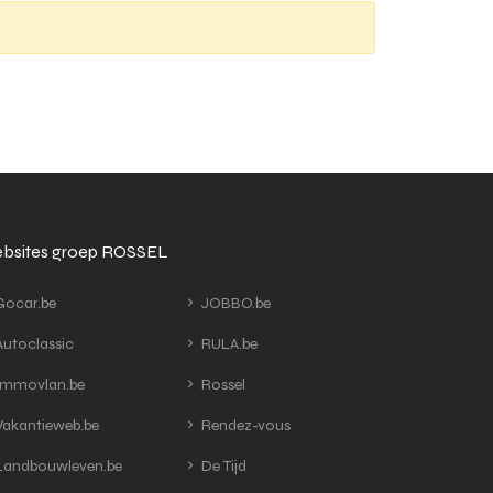
bsites groep ROSSEL
ocar.be
JOBBO.be
utoclassic
RULA.be
mmovlan.be
Rossel
akantieweb.be
Rendez-vous
andbouwleven.be
De Tijd