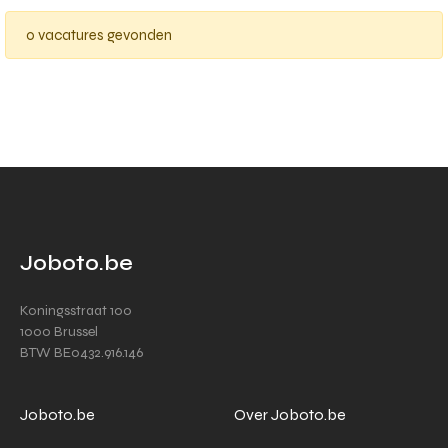
0 vacatures gevonden
Joboto.be
Koningsstraat 100
1000 Brussel
BTW BE0432.916.146
Joboto.be
Over Joboto.be