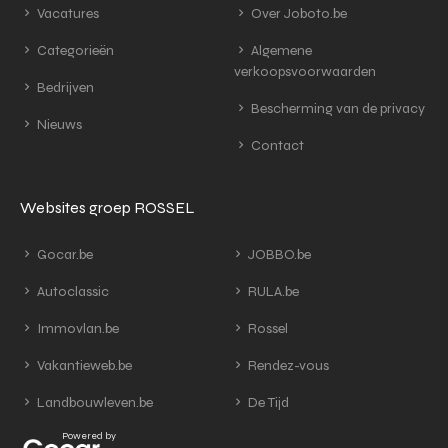
Vacatures
Over Joboto.be
Categorieën
Algemene
verkoopsvoorwaarden
Bedrijven
Bescherming van de privacy
Nieuws
Contact
Websites groep ROSSEL
Gocar.be
JOBBO.be
Autoclassic
RULA.be
Immovlan.be
Rossel
Vakantieweb.be
Rendez-vous
Landbouwleven.be
De Tijd
Powered by