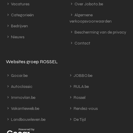
Vacatures
Over Joboto.be
Categorieën
Algemene
verkoopsvoorwaarden
Bedrijven
Bescherming van de privacy
Nieuws
Contact
Websites groep ROSSEL
Gocar.be
JOBBO.be
Autoclassic
RULA.be
Immovlan.be
Rossel
Vakantieweb.be
Rendez-vous
Landbouwleven.be
De Tijd
Powered by