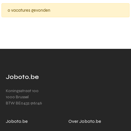
0 vacatures gevonden
Joboto.be
Koningsstraat 100
1000 Brussel
BTW BE0432.916.146
Joboto.be
Over Joboto.be