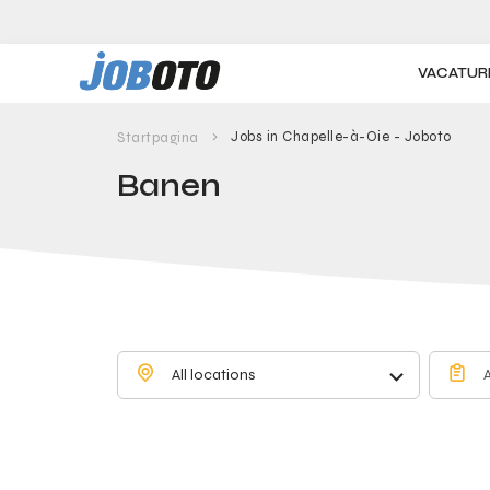
Skip to main content
VACATUR
Jobs in Chapelle-à-Oie - Joboto
Startpagina
Banen
All locations
A