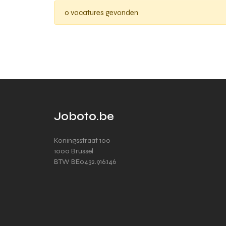
0 vacatures gevonden
Joboto.be
Koningsstraat 100
1000 Brussel
BTW BE0432.916.146