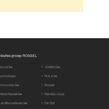
bsites groep ROSSEL
ocar.be
JOBBO.be
utoclassic
RULA.be
mmovlan.be
Rossel
akantieweb.be
Rendez-vous
andbouwleven.be
De Tijd