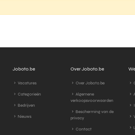
Joboto.be
Over Joboto.be
We
Vacatures
Over Joboto.be
G
Categorieën
Algemene
A
verkoopsvoorwaarden
Bedrijven
I
Bescherming van de
Nieuws
V
privacy
L
Contact