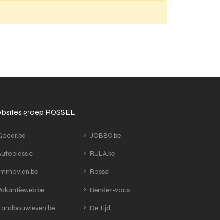
bsites groep ROSSEL
ocar.be
JOBBO.be
utoclassic
RULA.be
mmovlan.be
Rossel
akantieweb.be
Rendez-vous
andbouwleven.be
De Tijd