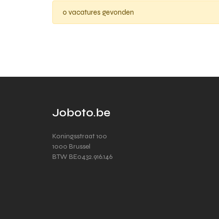
0 vacatures gevonden
Joboto.be
Koningsstraat 100
1000 Brussel
BTW BE0432.916.146