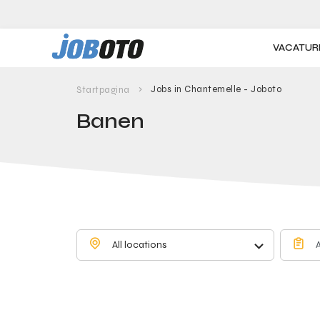
Skip to main content
VACATUR
Jobs in Chantemelle - Joboto
Startpagina
Banen
All locations
A