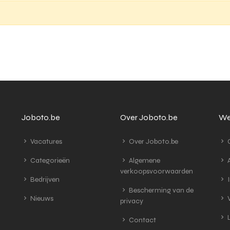
Joboto.be
Over Joboto.be
We
Vacatures
Over Joboto.be
G
Categorieën
Algemene
A
verkoopsvoorwaarden
Bedrijven
I
Bescherming van de
Nieuws
V
privacy
L
Contact