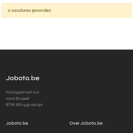
0 vacatures gevonden
Joboto.be
Koningsstraat 100
1000 Brussel
BTW BE0432.916.146
Joboto.be
Over Joboto.be