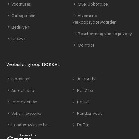
Vacatures
Over Joboto.be
Categorieën
Algemene
verkoopsvoorwaarden
Bedrijven
Bescherming van de privacy
Nieuws
Contact
Websites groep ROSSEL
Gocar.be
JOBBO.be
Autoclassic
RULA.be
Immovlan.be
Rossel
Vakantieweb.be
Rendez-vous
Landbouwleven.be
De Tijd
Powered by