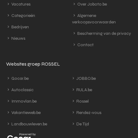
Vacatures
Over Joboto.be
Categorieën
Algemene
verkoopsvoorwaarden
Bedrijven
Bescherming van de privacy
Nieuws
Contact
Websites groep ROSSEL
Gocar.be
JOBBO.be
Autoclassic
RULA.be
Immovlan.be
Rossel
Vakantieweb.be
Rendez-vous
Landbouwleven.be
De Tijd
Powered by