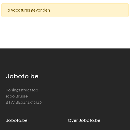
0 vacatures gevonden
Joboto.be
Koningsstraat 100
1000 Brussel
BTW BE0432.916.146
Joboto.be
Over Joboto.be