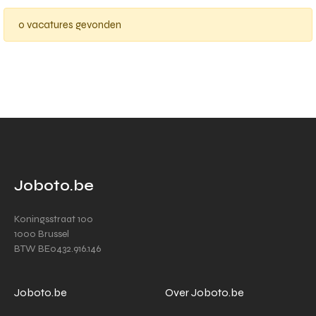
0 vacatures gevonden
Joboto.be
Koningsstraat 100
1000 Brussel
BTW BE0432.916.146
Joboto.be
Over Joboto.be