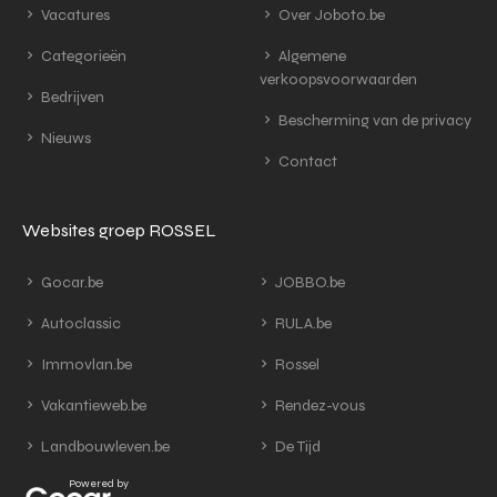
Vacatures
Over Joboto.be
Categorieën
Algemene
verkoopsvoorwaarden
Bedrijven
Bescherming van de privacy
Nieuws
Contact
Websites groep ROSSEL
Gocar.be
JOBBO.be
Autoclassic
RULA.be
Immovlan.be
Rossel
Vakantieweb.be
Rendez-vous
Landbouwleven.be
De Tijd
Powered by