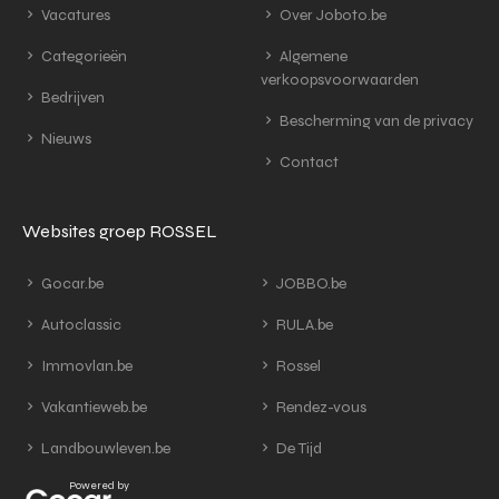
Vacatures
Over Joboto.be
Categorieën
Algemene
verkoopsvoorwaarden
Bedrijven
Bescherming van de privacy
Nieuws
Contact
Websites groep ROSSEL
Gocar.be
JOBBO.be
Autoclassic
RULA.be
Immovlan.be
Rossel
Vakantieweb.be
Rendez-vous
Landbouwleven.be
De Tijd
Powered by