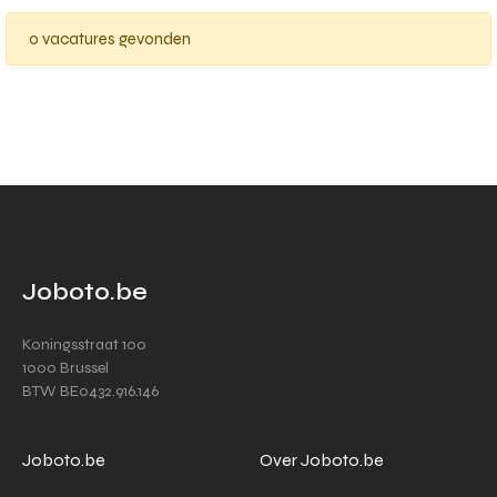
0 vacatures gevonden
Joboto.be
Koningsstraat 100
1000 Brussel
BTW BE0432.916.146
Joboto.be
Over Joboto.be