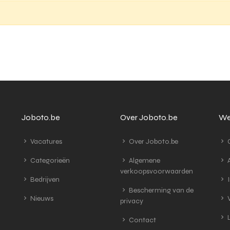
Joboto.be
Over Joboto.be
We
Vacatures
Over Joboto.be
G
Categorieën
Algemene
A
verkoopsvoorwaarden
Bedrijven
I
Bescherming van de
Nieuws
V
privacy
L
Contact