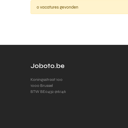
0 vacatures gevonden
Joboto.be
Koningsstraat 100
1000 Brussel
BTW BE0432.916.146