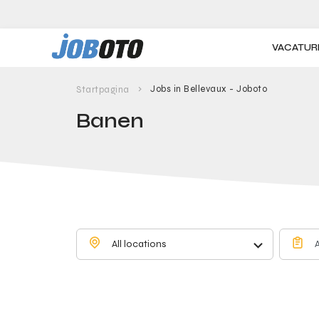
Skip to main content
VACATUR
Jobs in Bellevaux - Joboto
Startpagina
Banen
All locations
A