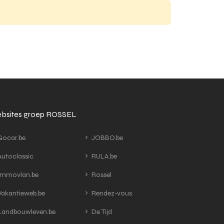
bsites groep ROSSEL
ocar.be
JOBBO.be
utoclassic
RULA.be
mmovlan.be
Rossel
akantieweb.be
Rendez-vous
andbouwleven.be
De Tijd