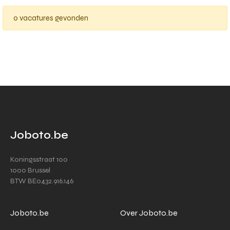
0 vacatures gevonden
Joboto.be
Koningsstraat 100
1000 Brussel
BTW BE0432.916.146
Joboto.be
Over Joboto.be