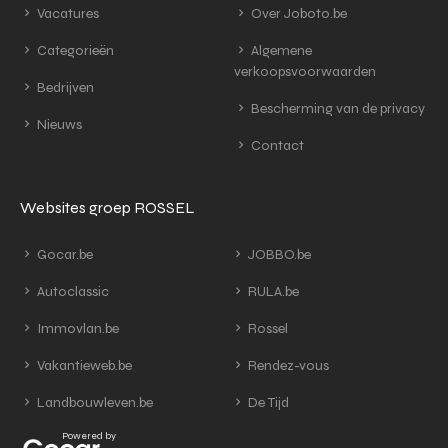
Vacatures
Over Joboto.be
Categorieën
Algemene
verkoopsvoorwaarden
Bedrijven
Bescherming van de privacy
Nieuws
Contact
Websites groep ROSSEL
Gocar.be
JOBBO.be
Autoclassic
RULA.be
Immovlan.be
Rossel
Vakantieweb.be
Rendez-vous
Landbouwleven.be
De Tijd
Powered by