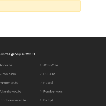
bsites groep ROSSEL
ocar.be
JOBBO.be
utoclassic
RULA.be
mmovlan.be
Rossel
akantieweb.be
Rendez-vous
andbouwleven.be
De Tijd