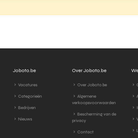
Joboto.be
Over Joboto.be
We
Vacatures
Over Joboto.be
G
Categorieën
Algemene
A
verkoopsvoorwaarden
Bedrijven
I
Bescherming van de
Nieuws
V
privacy
L
Contact