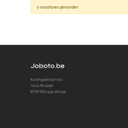
0 vacatures gevonden
Joboto.be
Koningsstraat 100
1000 Brussel
BTW BE0432.916.146