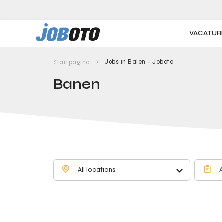
Skip to main content
VACATUR
Jobs in Balen - Joboto
Startpagina
Banen
All locations
A