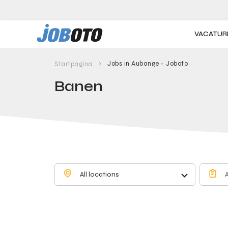
Skip to main content
VACATUR
Jobs in Aubange - Joboto
Startpagina
Banen
All locations
A