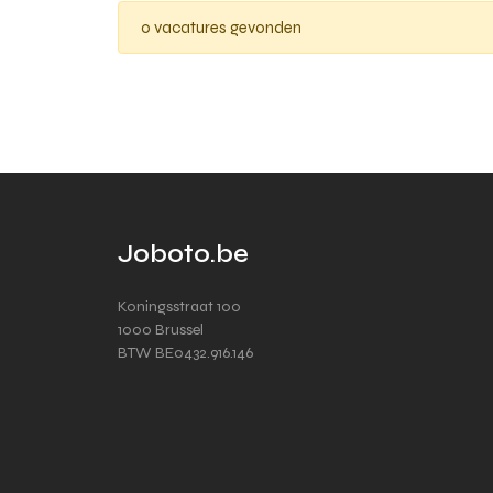
0 vacatures gevonden
Joboto.be
Koningsstraat 100
1000 Brussel
BTW BE0432.916.146