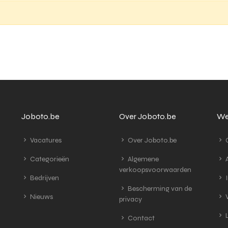
Joboto.be
Over Joboto.be
We
Vacatures
Over Joboto.be
G
Categorieën
Algemene
A
verkoopsvoorwaarden
Bedrijven
I
Bescherming van de
Nieuws
V
privacy
L
Contact