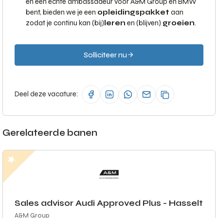
en een echte ambassadeur voor A&M Group en BMW
bent, bieden we je een
opleidingspakket
aan
zodat je continu kan (bij)
leren
en (blijven)
groeien
.
Solliciteer nu
Deel deze vacature:
Gerelateerde banen
Sales advisor Audi Approved Plus - Hasselt
A&M Group