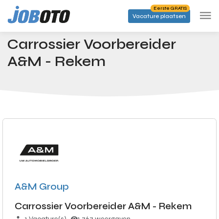
Skip to main content
Eerste GRATIS
Vacature plaatsen
Banen
Carrossier Voorbereider A&M - Rekem
Startpagina
Carrossier Voorbereider
A&M - Rekem
A&M Group
Carrossier Voorbereider A&M - Rekem