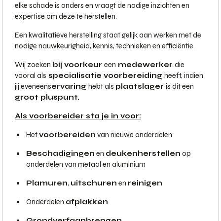
elke schade is anders en vraagt de nodige inzichten en
expertise om deze te herstellen.
Een kwalitatieve herstelling staat gelijk aan werken met de
nodige nauwkeurigheid, kennis, technieken en efficiëntie.
Wij zoeken
bij voorkeur
een
medewerker
die
vooral als
specialisatie voorbereiding
heeft, indien
jij eveneens
ervaring
hebt als
plaatslager
is dit een
groot pluspunt.
Als voorbereider sta je in voor:
Het
voorbereiden
van nieuwe onderdelen
Beschadigingen
en
deuken
herstellen
op
onderdelen van metaal en aluminium
Plamuren
,
uitschuren
en
reinigen
Onderdelen
afplakken
Grondverf
aanbrengen