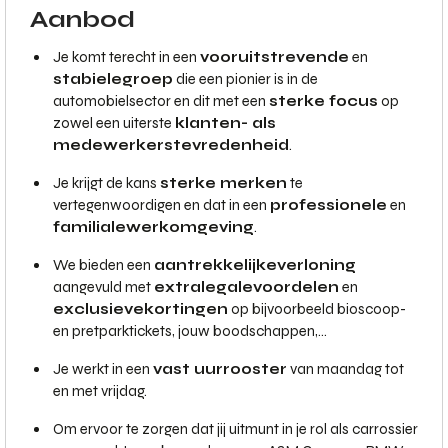
Aanbod
Je komt terecht in een
vooruitstrevende
en
stabiele
groep
die een pionier is in de
automobielsector en dit met een
sterke focus
op
zowel een uiterste
klanten- als
medewerkerstevredenheid
.
Je krijgt de kans
sterke merken
te
vertegenwoordigen en dat in een
professionele
en
familialewerkomgeving
.
We bieden een
aantrekkelijke
verloning
aangevuld met
extralegale
voordelen
en
exclusieve
kortingen
op bijvoorbeeld bioscoop-
en pretparktickets, jouw boodschappen,...
Je werkt in een
vast uurrooster
van maandag tot
en met vrijdag.
Om ervoor te zorgen dat jij uitmunt in je rol als carrossier