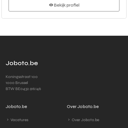
Bekijk profiel
Joboto.be
Koningsstraat 100
1000 Brussel
BTW BE0432.916.146
Joboto.be
Over Joboto.be
Vacatures
Over Joboto.be