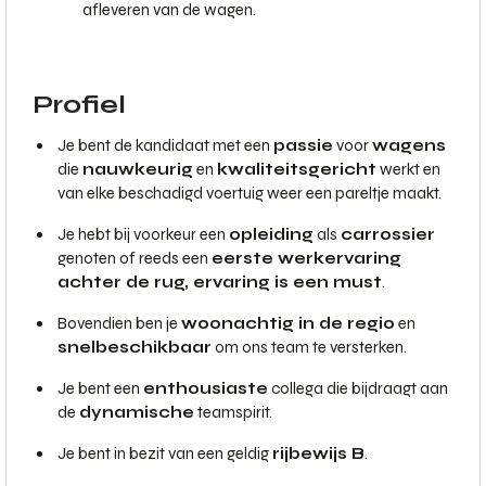
afleveren van de wagen.
Profiel
Je bent de kandidaat met een
passie
voor
wagens
die
nauwkeurig
en
kwaliteitsgericht
werkt en
van elke beschadigd voertuig weer een pareltje maakt.
Je hebt bij voorkeur een
opleiding
als
carrossier
genoten of reeds een
eerste werkervaring
achter de rug, ervaring is een must
.
Bovendien ben je
woonachtig in de regio
en
snel
beschikbaar
om ons team te versterken.
Je bent een
enthousiaste
collega die bijdraagt aan
de
dynamische
teamspirit.
Je bent in bezit van een geldig
rijbewijs B
.