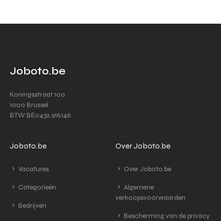
Joboto.be
Koningsstraat 100
1000 Brussel
BTW BE0432.916.146
Joboto.be
Over Joboto.be
Vacatures
Over Joboto.be
Categorieën
Algemene
verkoopsvoorwaarden
Bedrijven
Bescherming van de privacy