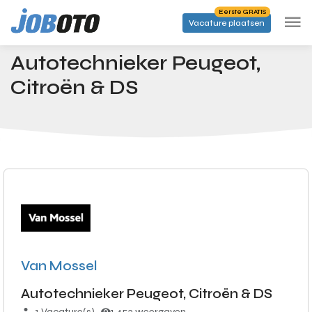
Skip to main content
Eerste GRATIS
Vacature plaatsen
Banen
Autotechnieker Peugeot, Citroën & DS
Startpagina
Autotechnieker Peugeot,
Citroën & DS
Van Mossel
Autotechnieker Peugeot, Citroën & DS