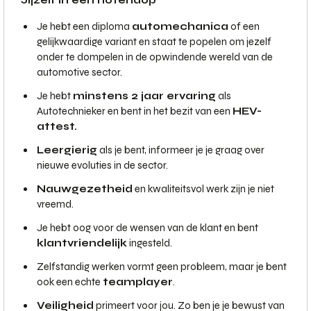
Jijzelf in een notendop
Je hebt een diploma
automechanica
of een
gelijkwaardige variant en staat te popelen om jezelf
onder te dompelen in de opwindende wereld van de
automotive sector.
Je hebt
minstens 2 jaar ervaring
als
Autotechnieker en bent in het bezit van een
HEV-
attest.
Leergierig
als je bent, informeer je je graag over
nieuwe evoluties in de sector.
Nauwgezetheid
en kwaliteitsvol werk zijn je niet
vreemd.
Je hebt oog voor de wensen van de klant en bent
klantvriendelijk
ingesteld.
Zelfstandig werken vormt geen probleem, maar je bent
ook een echte
teamplayer
.
Veiligheid
primeert voor jou. Zo ben je je bewust van