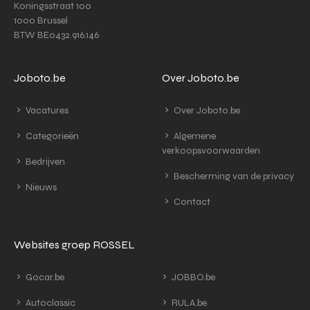
Koningsstraat 100
1000 Brussel
BTW BE0432.916.146
Joboto.be
Over Joboto.be
Vacatures
Over Joboto.be
Categorieën
Algemene
verkoopsvoorwaarden
Bedrijven
Bescherming van de privacy
Nieuws
Contact
Websites groep ROSSEL
Gocar.be
JOBBO.be
Autoclassic
RULA.be