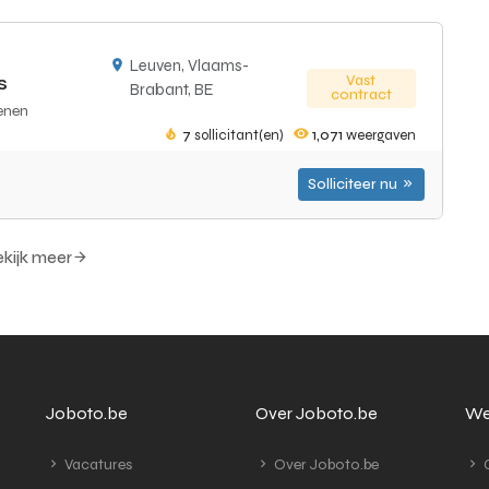
Leuven, Vlaams-
s
Vast
Brabant, BE
contract
enen
7
sollicitant(en)
1,071
weergaven
Solliciteer nu
kijk meer
Joboto.be
Over Joboto.be
We
Vacatures
Over Joboto.be
G