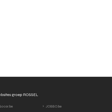
bsites groep ROSSEL
ocar.be
JOBBO.be