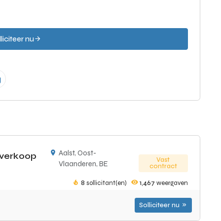
liciteer nu
Aalst, Oost-
averkoop
Vast
Vlaanderen, BE
contract
8
sollicitant(en)
1,467
weergaven
Solliciteer nu