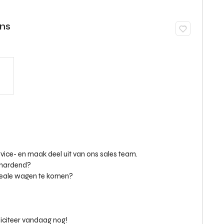
ens
e- en maak deel uit van ons sales team.
olhardend?
ideale wagen te komen?
liciteer vandaag nog!