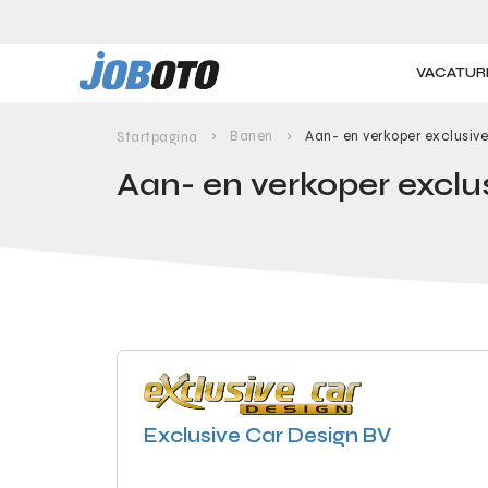
Skip to main content
VACATUR
Banen
Aan- en verkoper exclusiv
Startpagina
Aan- en verkoper excl
Exclusive Car Design BV