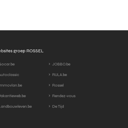
bsites groep ROSSEL
ocar.be
JOBBO.be
utoclassic
RULA.be
mmovlan.be
Rossel
akantieweb.be
Rendez-vous
andbouwleven.be
De Tijd