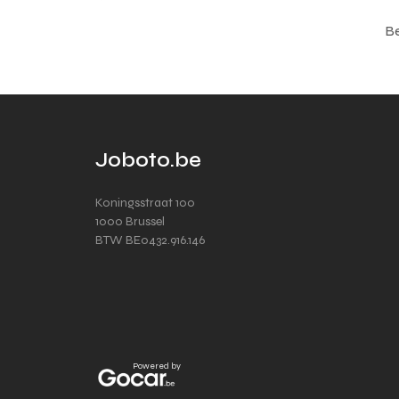
Be
Joboto.be
Koningsstraat 100
1000 Brussel
BTW BE0432.916.146
Powered by