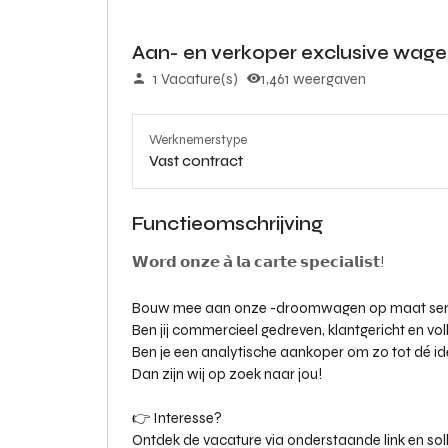
Aan- en verkoper exclusive wag
1 Vacature(s)
1,461 weergaven
Werknemerstype
Vast contract
Functieomschrijving
𝗪𝗼𝗿𝗱 𝗼𝗻𝘇𝗲 𝗮̀ 𝗹𝗮 𝗰𝗮𝗿𝘁𝗲 𝘀𝗽𝗲𝗰𝗶𝗮𝗹𝗶𝘀𝘁!
Bouw mee aan onze -droomwagen op maat servic
Ben jij commercieel gedreven, klantgericht en v
Ben je een analytische aankoper om zo tot dé 
Dan zijn wij op zoek naar jou!
👉 Interesse?
Ontdek de vacature via onderstaande link en sol