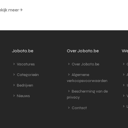
kijk meer
Joboto.be
Over Joboto.be
We
Vacatures
Over Joboto.be
G
Categorieën
Algemene
A
verkoopsvoorwaarden
Bedrijven
I
Bescherming van de
Nieuws
V
privacy
L
Contact