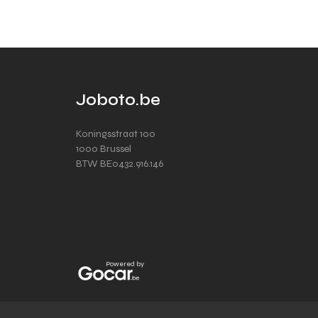
Joboto.be
Koningsstraat 100
1000 Brussel
BTW BE0432.916.146
Powered by