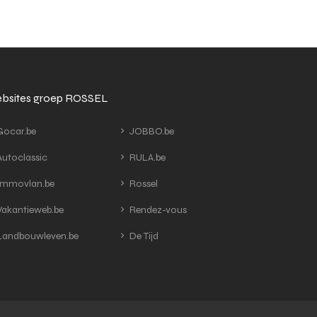
bsites groep ROSSEL
ocar.be
JOBBO.be
utoclassic
RULA.be
mmovlan.be
Rossel
akantieweb.be
Rendez-vous
andbouwleven.be
De Tijd