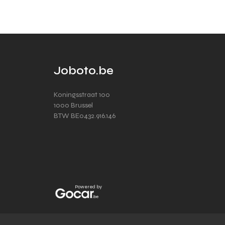
Joboto.be
Koningsstraat 100
1000 Brussel
BTW BE0432.916.146
Powered by