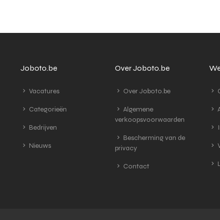
Joboto.be
Over Joboto.be
We
Vacatures
Over Joboto.be
G
Categorieën
Algemene
A
verkoopsvoorwaarden
Bedrijven
I
Bescherming van de
Nieuws
V
privacy
L
Contact