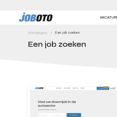
Skip to main content
VACATUR
Een job zoeken
Startpagina
Een job zoeken