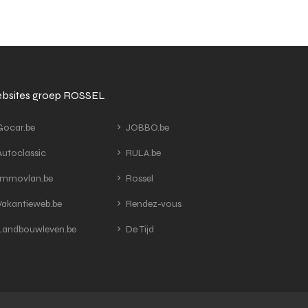
bsites groep ROSSEL
ocar.be
JOBBO.be
utoclassic
RULA.be
mmovlan.be
Rossel
akantieweb.be
Rendez-vous
andbouwleven.be
De Tijd