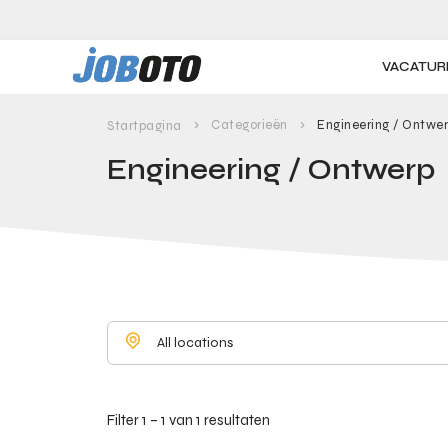
Skip to main content
VACATUR
Categorieën
Engineering / Ontwe
Startpagina
Engineering / Ontwerp
All locations
Filter 1 – 1 van 1 resultaten