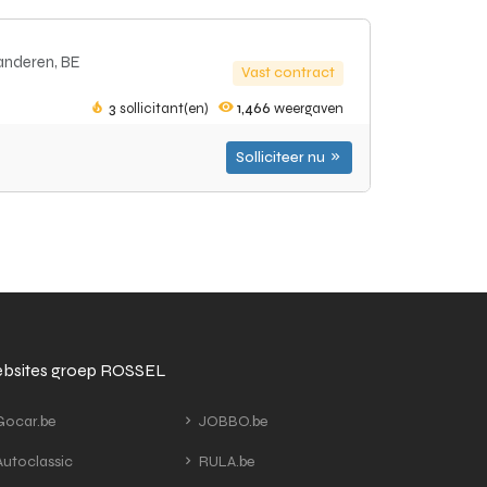
anderen, BE
Vast contract
3
sollicitant(en)
1,466
weergaven
Solliciteer nu
bsites groep ROSSEL
ocar.be
JOBBO.be
utoclassic
RULA.be