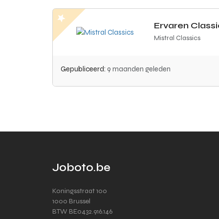
Ervaren Class
Mistral Classics
Gepubliceerd:
9 maanden geleden
Joboto.be
Koningsstraat 100
1000 Brussel
BTW BE0432.916.146