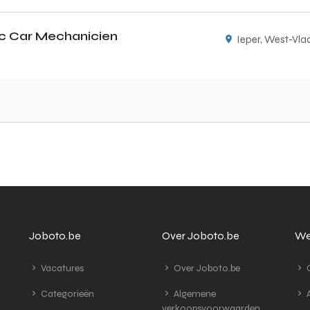
ic Car Mechanicien
Ieper, West-Vla
Joboto.be
Over Joboto.be
We
Vacatures
Over Joboto.be
G
Categorieën
Algemene
A
verkoopsvoorwaarden