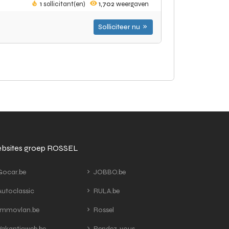
1
sollicitant(en)
1,702
weergaven
Solliciteer nu
bsites groep ROSSEL
ocar.be
JOBBO.be
utoclassic
RULA.be
mmovlan.be
Rossel
akantieweb.be
Rendez-vous