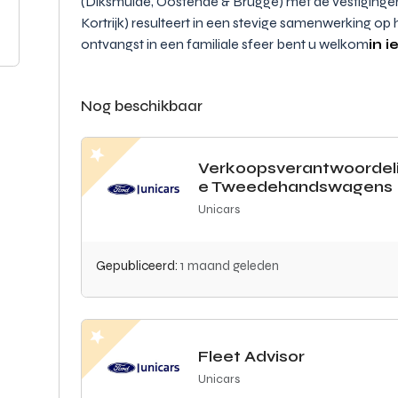
(Diksmuide, Oostende & Brugge) met de vestiginge
Kortrijk) resulteert in een stevige samenwerking 
ontvangst in een familiale sfeer bent u welkom
in i
Nog beschikbaar
Verkoopsverantwoordeli
e Tweedehandswagens
Unicars
Gepubliceerd:
1 maand geleden
Fleet Advisor
Unicars