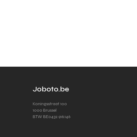
Joboto.be
Koningsstraat 100
1000 Brussel
BTW BE0432.916.146