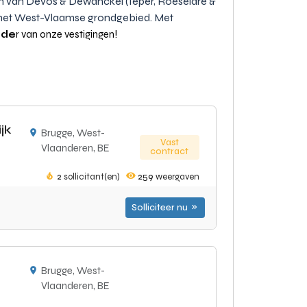
n van Devos & Dewanckel (Ieper, Roeselare &
op het West-Vlaamse grondgebied. Met
!
ede
r van onze vestigingen
jk
Brugge, West-
Vast
Vlaanderen, BE
contract
2
sollicitant(en)
259
weergaven
Solliciteer nu
Brugge, West-
Vlaanderen, BE