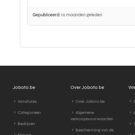
Gepubliceerd:
10 maanden geleden
Joboto.be
Over Joboto.be
We
Vacatures
Over Joboto.be
G
Categorieën
Algemene
A
verkoopsvoorwaarden
Bedrijven
I
Bescherming van de
Nieuws
V