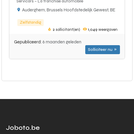
Servicars – La franchise automobile
Auderghem, Brussels Hoofdstedelijk Gewest, BE
Zelfstandig
2
sollicitant(en)
1,049
weergaven
Gepubliceerd:
6 maanden geleden
Solliciteer nu
Joboto.be