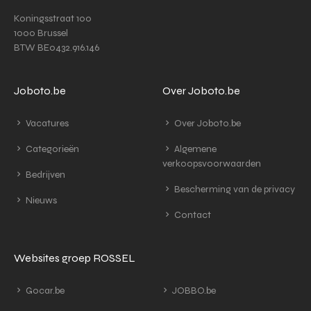
Koningsstraat 100
1000 Brussel
BTW BE0432.916.146
Joboto.be
Over Joboto.be
Vacatures
Over Joboto.be
Categorieën
Algemene
verkoopsvoorwaarden
Bedrijven
Bescherming van de privacy
Nieuws
Contact
Websites groep ROSSEL
Gocar.be
JOBBO.be