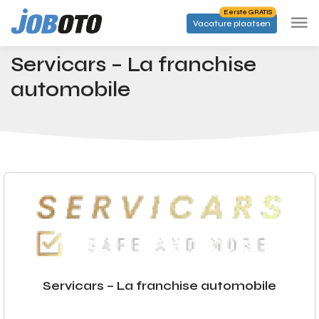
Skip to main content
Eerste GRATIS
Vacature plaatsen
Bedrijven
Servicars – La franchise automobile
Startpagina
Servicars – La franchise
automobile
Servicars – La franchise automobile