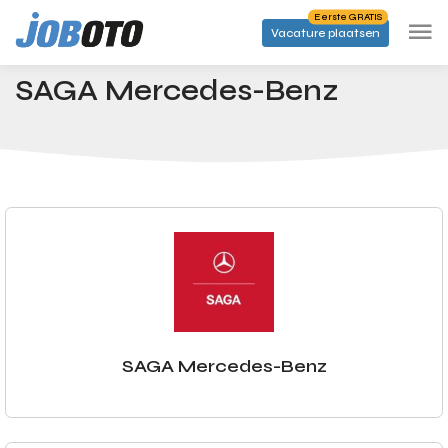
Skip to main content
Eerste GRATIS
Vacature plaatsen
Bedrijven
SAGA Mercedes-Benz
Startpagina
SAGA Mercedes-Benz
SAGA Mercedes-Benz