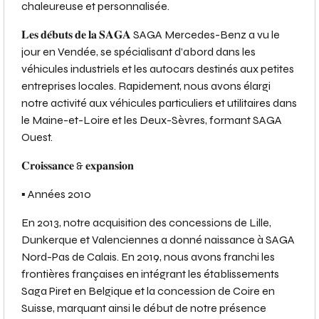
chaleureuse et personnalisée.
𝐋𝐞𝐬 𝐝𝐞́𝐛𝐮𝐭𝐬 𝐝𝐞 𝐥𝐚 𝐒𝐀𝐆𝐀 SAGA Mercedes-Benz a vu le
jour en Vendée, se spécialisant d’abord dans les
véhicules industriels et les autocars destinés aux petites
entreprises locales. Rapidement, nous avons élargi
notre activité aux véhicules particuliers et utilitaires dans
le Maine-et-Loire et les Deux-Sèvres, formant SAGA
Ouest.
𝐂𝐫𝐨𝐢𝐬𝐬𝐚𝐧𝐜𝐞 & 𝐞𝐱𝐩𝐚𝐧𝐬𝐢𝐨𝐧
▪️ Années 2010
En 2013, notre acquisition des concessions de Lille,
Dunkerque et Valenciennes a donné naissance à SAGA
Nord-Pas de Calais. En 2019, nous avons franchi les
frontières françaises en intégrant les établissements
Saga Piret en Belgique et la concession de Coire en
Suisse, marquant ainsi le début de notre présence